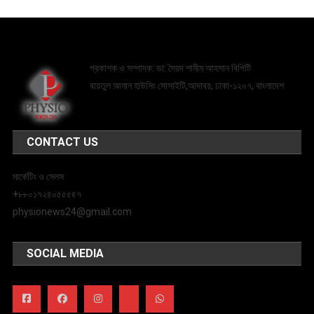
প্রকাশক ও সম্পাদক: ডা: সৈয়দ শামীম আহসান বিপিটি
বায়তুল আমান হাউসিং সোসাইটি,আদাবর, ঢাকা-১২০৭, বাংলাদেশ
CONTACT US
মার্কেটিং ও সেলস
+৮৮০১৭২৪০৫৫৫৪৭
physionews24@gmail.com
SOCIAL MEDIA