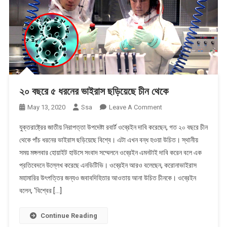
২০ বছরে ৫ ধরনের ভাইরাস ছড়িয়েছে চীন থেকে
On
May 13, 2020
Ssa
Leave A Comment
২০
যুক্তরাষ্ট্রের জাতীয় নিরাপত্তা উপদেষ্টা রবার্ট ওব্রেইন দাবি করেছেন, গত ২০ বছরে চীন
বছরে
থেকে পাঁচ ধরনের ভাইরাস ছড়িয়েছে বিশ্বে। এটা এখন বন্ধ হওয়া উচিত। স্থানীয়
৫
সময় মঙ্গলবার হোয়াইট হাউসে সংবাদ সম্মেলনে ওব্রেইন এমনটাই দাবি করেন বলে এক
ধরনের
প্রতিবেদনে উল্লেখ করেছে এনডিটিভি। ওব্রেইন আরও বলেছেন, করোনাভাইরাস
ভাইরাস
ছড়িয়েছে
মহামারির উৎপত্তির জন্যও জবাবদিহিতার আওতায় আনা উচিত চীনকে। ওব্রেইন
চীন
বলেন, ‘বিশ্বের […]
থেকে
Continue Reading